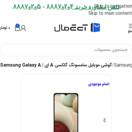
تلفن مشاوره خرید 88870204
-
88870205
Skip to navigation
Skip to main content
0
0
تومان
نو
گوشی موبایل سامسونگ گلکسی A ای | Samsung Galaxy A
اتمام موجودی