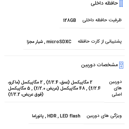
حافظه داخلی
ظرفیت حافظه داخلی
128GB
پشتیبانی از کارت حافظه
microSDXC
,
شیار مجزا
مشخصات دوربین
دوربین
2 مگاپیکسل (عمق، f/2.4)
,
2 مگاپیکسل (ماکرو،
های
f/2.4)
,
48 مگاپیکسل (عریض f/2.0)
,
5 مگاپیکسل
اصلی
(فوق عریض، f/2.2)
ویژگی های دوربین
LED flash
,
HDR
,
پانوراما