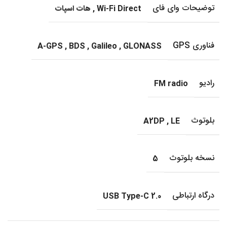
توضیحات وای فای
Wi-Fi Direct
,
هات اسپات
فناوری GPS
A-GPS
,
BDS
,
Galileo
,
GLONASS
رادیو
FM radio
بلوتوث
A2DP
,
LE
نسخه بلوتوث
5
درگاه ارتباطی
USB Type-C 2.0