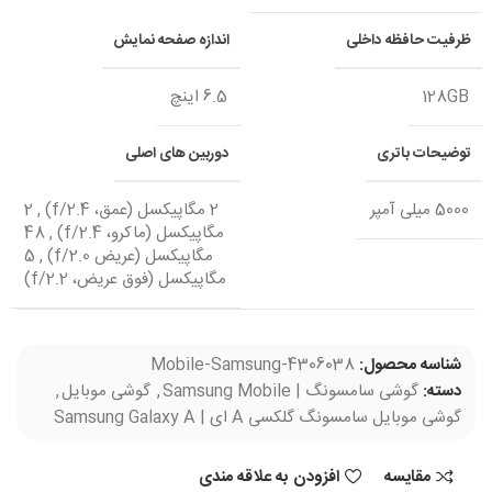
ظرفیت حافظه داخلی
اندازه صفحه نمایش
128GB
6.5 اینچ
توضیحات باتری
دوربین های اصلی
5000 میلی آمپر
2 مگاپیکسل (عمق، f/2.4)
,
2
مگاپیکسل (ماکرو، f/2.4)
,
48
مگاپیکسل (عریض f/2.0)
,
5
مگاپیکسل (فوق عریض، f/2.2)
شناسه محصول:
Mobile-Samsung-4306038
دسته:
گوشی سامسونگ | Samsung Mobile
,
گوشی موبایل
,
گوشی موبایل سامسونگ گلکسی A ای | Samsung Galaxy A
مقایسه
افزودن به علاقه مندی