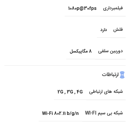
فیلمبرداری
1080p@30fps
فلش
دارد
دوربین سلفی
8 مگاپیکسل
ارتباطات
شبکه های ارتباطی
2G
,
3G
,
4G
شبکه بی سیم WI-FI
Wi-Fi 802.11 b/g/n