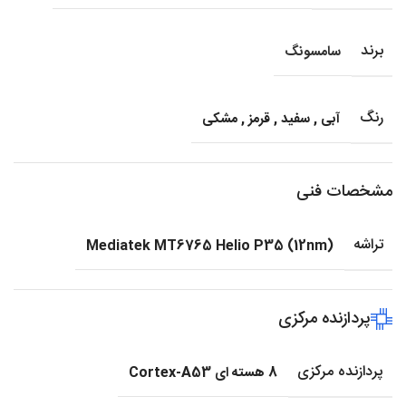
برند
سامسونگ
رنگ
آبی
,
سفید
,
قرمز
,
مشکی
مشخصات فنی
تراشه
Mediatek MT6765 Helio P35 (12nm)
پردازنده مرکزی
پردازنده مرکزی
8 هسته ای Cortex-A53