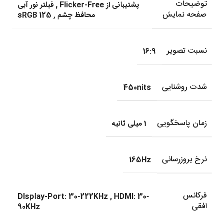
توضیحات
پشتیبانی از Flicker-Free
,
فیلتر نور آبی
صفحه نمایش
محافظ چشم
,
sRGB 125
نسبت تصویر
16:9
شدت روشنایی
450nits
زمان پاسخگویی
1 میلی ثانیه
نرخ بروزرسانی
165Hz
فرکانس
DIsplay-Port: 30-222KHz
,
HDMI: 30-
افقی
90KHz