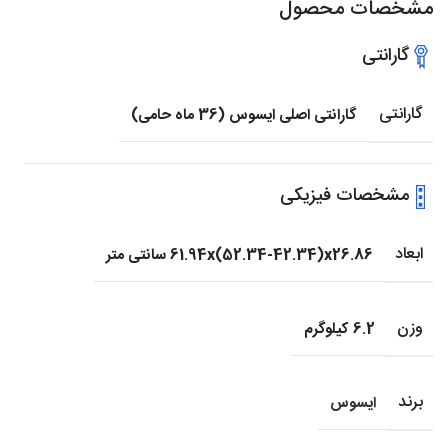
مشخصات محصول
گارانتی
گارانتی
گارانتی اصلی ایسوس (36 ماه حامی)
مشخصات فیزیکی
ابعاد
61.94x(52.34-42.34)x26.86 سانتی متر
وزن
6.2 کیلوگرم
برند
ایسوس