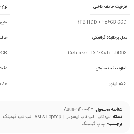
ظرفیت حافظه داخلی
نوع ح
1TB HDD + 256GB SSD
هیبر
مدل پردازنده گرافیکی
حافظه
4GB
Geforce GTX 1650Ti GDDR6
اندازه صفحه نمایش
دقت 
15.6 اینچ
1080
شناسه محصول:
Asus-11400047
دسته:
لپ تاپ
,
لپ تاپ ایسوس | Asus Laptop
,
لپ تاپ گیمینگ ایسوس | aptop
برچسب:
لپتاپ گیمینگ