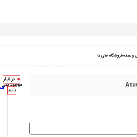
 و عمده
فروشگاه های ما
لپ تاپ 15 اینچی ایسوس مدل Asus TUF FX506II-BQ379
در انبار
موجود نمی
ات
باشد