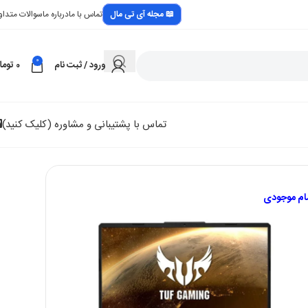
📖 مجله آی تی مال
تماس با ما
درباره ما
سوالات متداو
0
ورود / ثبت نام
0
توما
تماس با پشتیبانی و مشاوره (کلیک کنید)
در انبار موجود نمی باشد
مام موجودی