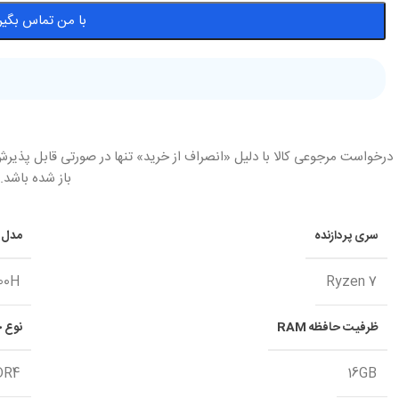
با من تماس بگیر
درخواست مرجوعی کالا با دلیل «انصراف از خرید» تنها در صورتی قابل پذیرش
باز شده باشد.
سری پردازنده
مدل پ
00H
Ryzen 7
ظرفیت حافظه RAM
نوع حا
DR4
16GB