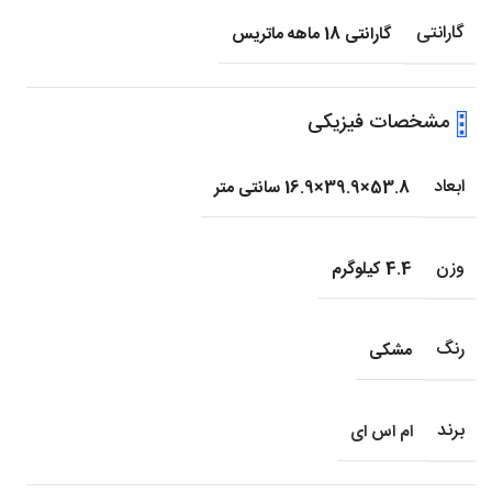
گارانتی
گارانتی 18 ماهه ماتریس
مشخصات فیزیکی
ابعاد
53.8×39.9×16.9 سانتی متر
وزن
4.4 کیلوگرم
رنگ
مشکی
برند
ام اس ای