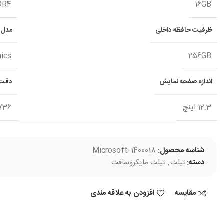
DR4
16GB
ظرفیت حافظه داخلی
مدل پ
hics
256GB
اندازه صفحه نمایش
دقت 
12.3 اینچ
36×1824
شناسه محصول:
Microsoft-1400018
دسته:
تبلت
,
تبلت مایکروسافت
مقایسه
افزودن به علاقه مندی