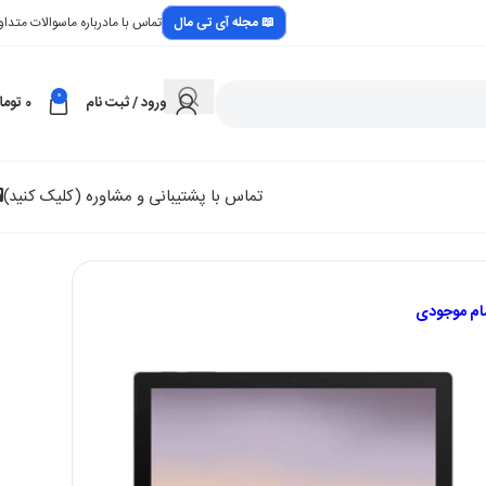
📖 مجله آی تی مال
تماس با ما
درباره ما
سوالات متداو
0
ورود / ثبت نام
0
توما
تماس با پشتیبانی و مشاوره (کلیک کنید)
مام موجودی