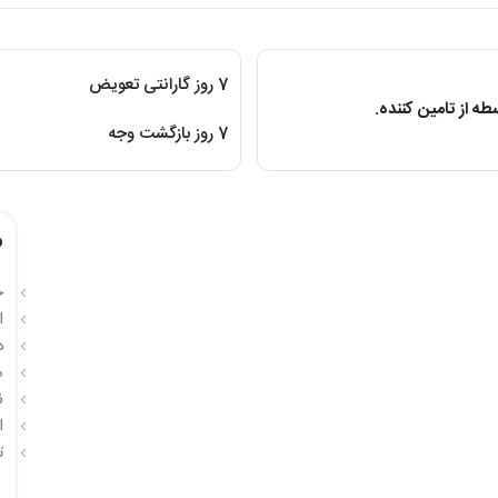
7 روز گارانتی تعویض
ه از تامین کننده.
7 روز بازگشت وجه
م
حا
ا
د
مق
ن
ا
ت