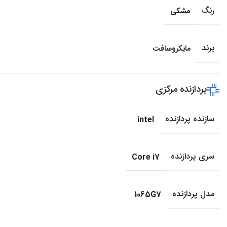
رنگ
مشکی
برند
مایکروسافت
پردازنده مرکزی
سازنده پردازنده
intel
سری پردازنده
Core i7
مدل پردازنده
1065G7