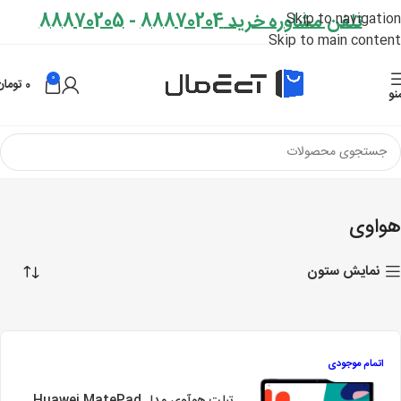
تلفن مشاوره خرید 88870204
-
88870205
Skip to navigation
Skip to main content
0
0
تومان
نو
خانه
تبلت
هواوی
Showing all 4 results
هواوی
نمایش ستون
اتمام موجودی