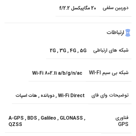
دوربین سلفی
20 مگاپیکسل f/2.2
ارتباطات
شبکه های ارتباطی
2G
,
3G
,
4G
,
5G
شبکه بی سیم WI-FI
Wi-Fi 802.11 a/b/g/n/ac
توضیحات وای فای
Wi-Fi Direct
,
دوبانده
,
هات اسپات
فناوری
A-GPS
,
BDS
,
Galileo
,
GLONASS
,
GPS
QZSS