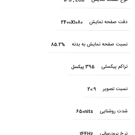
IPS
,
LCD
دقت صفحه نمایش
2400X1080
نسبت صفحه نمایش به بدنه
85.2%
تراکم پیکسلی
395 پیکسل
نسبت تصویر
20:9
شدت روشنایی
650nits
نرخ بروزرسانی
144Hz