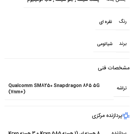
رنگ
نقره ای
برند
شیائومی
مشخصات فنی
Qualcomm SM8250 Snapdragon 865 5G
تراشه
(7nm+)
پردازنده مرکزی
پردازنده
8 هسته ای (1 هسته Kryo 585 و 3 هسته Kryo