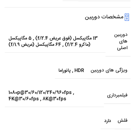
مشخصات دوربین
دوربین
13 مگاپیکسل (فوق عریض f/2.4)
,
5 مگاپیکسل
های
(ماکرو f/2.4)
,
64 مگاپیکسل (عریض f/1.9)
اصلی
ویژگی های دوربین
HDR
,
پانوراما
1080p@30/60/120/240/960fps
,
فیلمبرداری
4K@30/60fps
,
8K@30fps
فلش
دارد