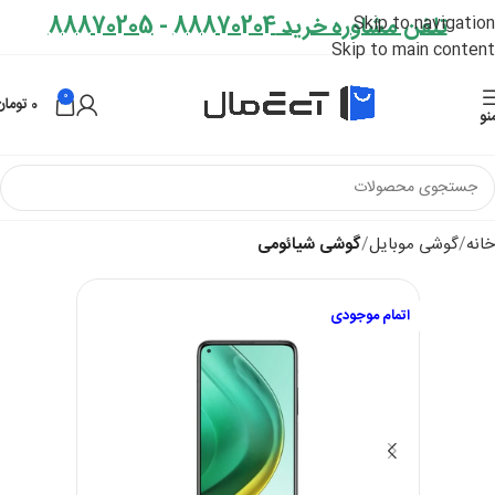
تلفن مشاوره خرید 88870204
-
88870205
Skip to navigation
Skip to main content
0
0
تومان
نو
خانه
گوشی موبایل
گوشی شیائومی
اتمام موجودی