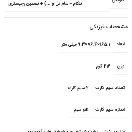
گارانتی
تلکام – سام تل و …) + تضمین رجیستری
مشخصات فیزیکی
ابعاد
165.1×76.4×9.3 میلی متر
وزن
216 گرم
تعداد سیم کارت
2 سیم کارته
اندازه سیم کارت
نانو سیم
جنس بدنه
پشت شیشه
,
جلو شیشه
,
قاب آلومینیوم