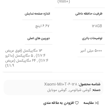
(7nm+)
ظرفیت حافظه داخلی
اندازه صفحه نمایش
128GB
6.67 اینچ
توضیحات باتری
دوربین های اصلی
5000 میلی آمپر
13 مگاپیکسل (فوق عریض
f/2.4)
,
5 مگاپیکسل (ماکرو
f/2.4)
,
64 مگاپیکسل (عریض
f/1.9)
شناسه محصول:
Xiaomi-Mi10T-6-128
دسته:
گوشی شیائومی
,
گوشی موبایل
مقایسه
افزودن به علاقه مندی