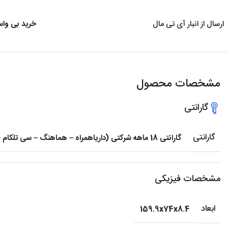
ارسال از انبار آی تی مال
خرید بی واسط
مشخصات محصول
گارانتی
گارانتی
گارانتی 18 ماهه شرکتی (داریاهمراه – هماهنگ – سی تلکام – سام تل و …) + تضمین رجیستری
مشخصات فیزیکی
ابعاد
159.9x74x8.4