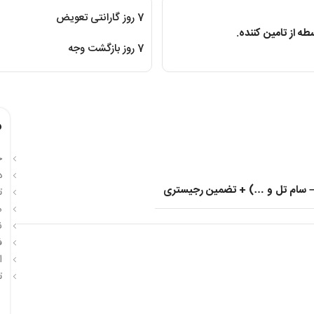
7 روز گارانتی تعویض
ه از تامین کننده.
7 روز بازگشت وجه
م
ح
د
ت
مق
نس
ف
ان
ت