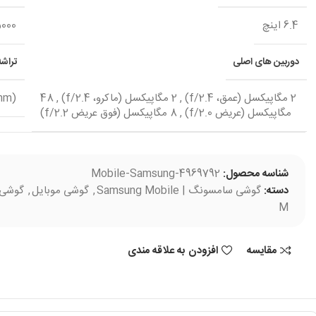
6.4 اینچ
5000 میلی آ
دوربین های اصلی
تراشه
2 مگاپیکسل (عمق، f/2.4)
,
2 مگاپیکسل (ماکرو، f/2.4)
,
48
nm)
مگاپیکسل (عریض f/2.0)
,
8 مگاپیکسل (فوق عریض f/2.2)
شناسه محصول:
Mobile-Samsung-4969792
دسته:
گوشی سامسونگ | Samsung Mobile
,
گوشی موبایل
,
M
مقایسه
افزودن به علاقه مندی