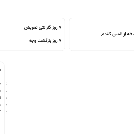
7 روز گارانتی تعویض
ه از تامین کننده.
7 روز بازگشت وجه
م
ن
س
ت
در
کار