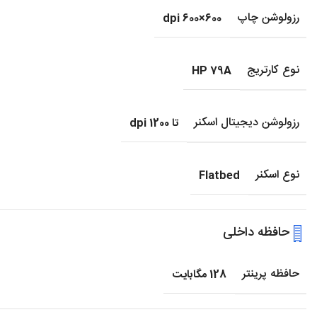
رزولوشن چاپ
600×600 dpi
نوع کارتریج
HP 79A
رزولوشن دیجیتال اسکنر
تا 1200 dpi
نوع اسکنر
Flatbed
حافظه داخلی
حافظه پرینتر
128 مگابایت