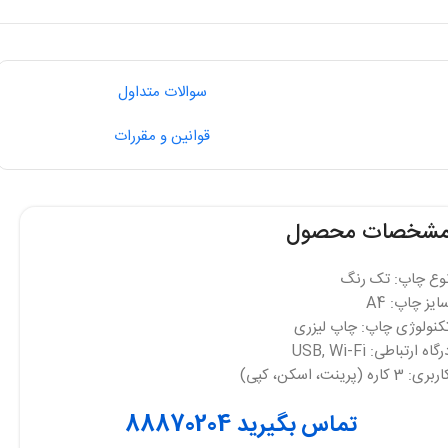
سوالات متداول
قوانین و مقررات
شخصات محصول
وع چاپ: تک رنگ
ایز چاپ: A4
کنولوژی چاپ: چاپ لیزری
گاه ارتباطی: USB, Wi-Fi
بری: 3 کاره (پرینت، اسکن، کپی)
تماس بگیرید 88870204