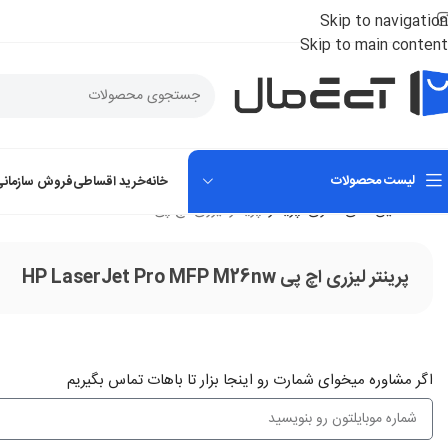
Skip to navigation
Skip to main content
لیست محصولات
خانه
خرید اقساطی
فروش سازمانی
خانه
ماشین های اداری
پرینتر
پرینتر لیزری اچ پی HP LaserJet Pro MFP M26nw
پرینتر لیزری اچ پی HP LaserJet Pro MFP M26nw
اگر‌ مشاوره میخوای شمارت رو اینجا بزار تا باهات تماس بگیریم