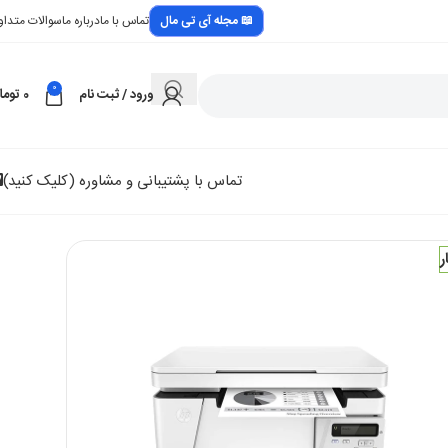
📖 مجله آی تی مال
تماس با ما
درباره ما
سوالات متداو
0
ورود / ثبت نام
0
توما
تماس با پشتیبانی و مشاوره (کلیک کنید)
1 در انبار