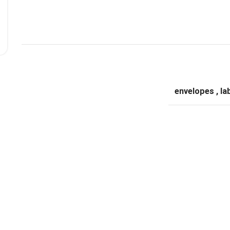
envelopes
,
la