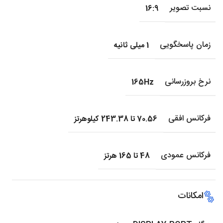
نسبت تصویر
16:9
زمان پاسخگویی
1 میلی ثانیه
نرخ بروزرسانی
165Hz
فرکانس افقی
70.56 تا 243.38 کیلوهرتز
فرکانس عمودی
48 تا 165 هرتز
امکانات