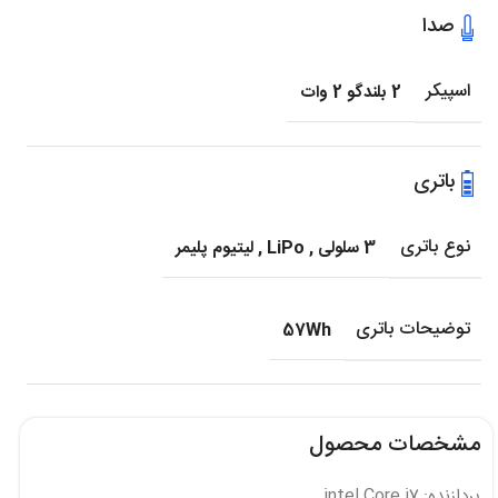
صدا
اسپیکر
2 بلندگو 2 وات
باتری
نوع باتری
3 سلولی
,
LiPo
,
لیتیوم پلیمر
توضیحات باتری
57Wh
مشخصات محصول
پردازنده: intel Core i7