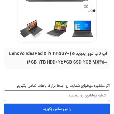
بزرگنمایی تصویر
لپ تاپ لنوو ایدیاپد ۵ | Lenovo IdeaPad 5 i7 1165G7-
16GB-1TB HDD+256GB SSD-2GB MX450
اگر‌ مشاوره میخوای شمارت رو اینجا بزار تا باهات تماس بگیریم
با من تماس بگیرید