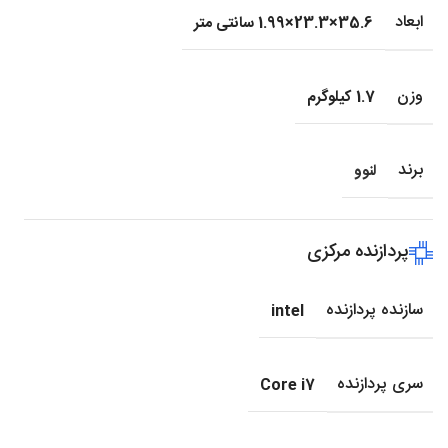
ابعاد
35.6×23.3×1.99 سانتی متر
وزن
1.7 کیلوگرم
برند
لنوو
پردازنده مرکزی
سازنده پردازنده
intel
سری پردازنده
Core i7