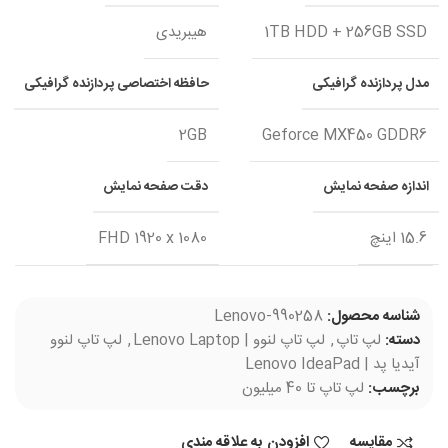
1TB HDD + 256GB SSD
هیبریدی
مدل پردازنده گرافیکی
حافظه اختصاصی پردازنده گرافیکی
2GB
Geforce MX450 GDDR6
اندازه صفحه نمایش
دقت صفحه نمایش
15.6 اینچ
FHD 1920 x 1080
شناسه محصول:
Lenovo-990258
دسته:
لپ تاپ
,
لپ تاپ لنوو | Lenovo Laptop
,
لپ تاپ لنوو
آیدیا پد | Lenovo IdeaPad
برچسب:
لپ تاپ تا 40 میلیون
مقایسه
افزودن به علاقه مندی