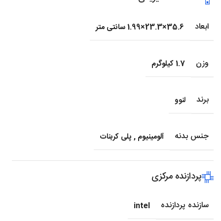
ابعاد
35.6×23.3×1.99 سانتی متر
وزن
1.7 کیلوگرم
برند
لنوو
جنس بدنه
آلومینیوم
,
پلی کربنات
پردازنده مرکزی
سازنده پردازنده
intel