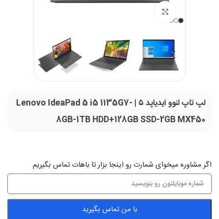
بزرگنمایی تصویر
لپ تاپ لنوو ایدیاپد ۵ | Lenovo IdeaPad 5 i5 1135G7-
8GB-1TB HDD+128GB SSD-2GB MX450
اگر‌ مشاوره میخوای شمارت رو اینجا بزار تا باهات تماس بگیریم
با من تماس بگیرید