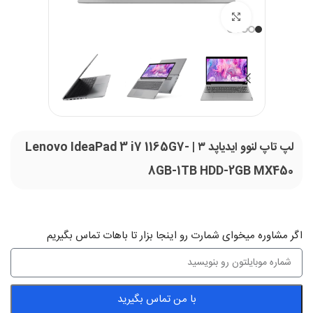
بزرگنمایی تصویر
لپ تاپ لنوو ایدیاپد ۳ | Lenovo IdeaPad 3 i7 1165G7-
8GB-1TB HDD-2GB MX450
اگر‌ مشاوره میخوای شمارت رو اینجا بزار تا باهات تماس بگیریم
با من تماس بگیرید