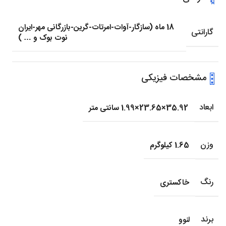
18 ماه (سازگار-آوات-امرتات-گرین-بازرگانی مهر-ایران
گارانتی
نوت بوک و … )
مشخصات فیزیکی
ابعاد
35.92×23.65×1.99 سانتی متر
وزن
1.65 کیلوگرم
رنگ
خاکستری
برند
لنوو