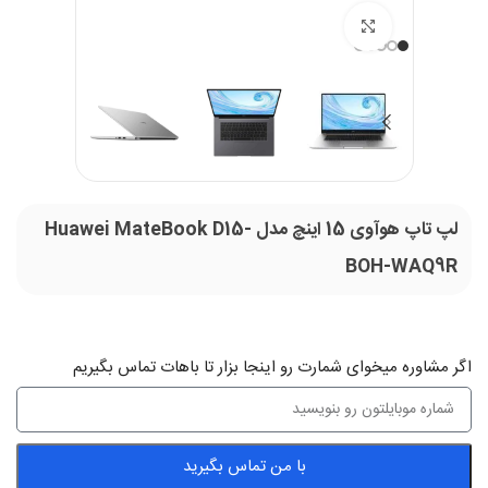
بزرگنمایی تصویر
لپ تاپ هوآوی 15 اینچ مدل Huawei MateBook D15-
BOH-WAQ9R
اگر‌ مشاوره میخوای شمارت رو اینجا بزار تا باهات تماس بگیریم
با من تماس بگیرید