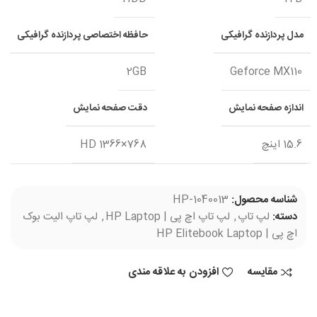
مدل پردازنده گرافیکی
حافظه اختصاصی پردازنده گرافیکی
2GB
Geforce MX110
اندازه صفحه نمایش
دقت صفحه نمایش
15.6 اینچ
HD 1366×768
شناسه محصول:
HP-1040013
دسته:
لپ تاپ
,
لپ تاپ اچ پی | HP Laptop
,
لپ تاپ الیت بوک
اچ پی | HP Elitebook Laptop
مقایسه
افزودن به علاقه مندی