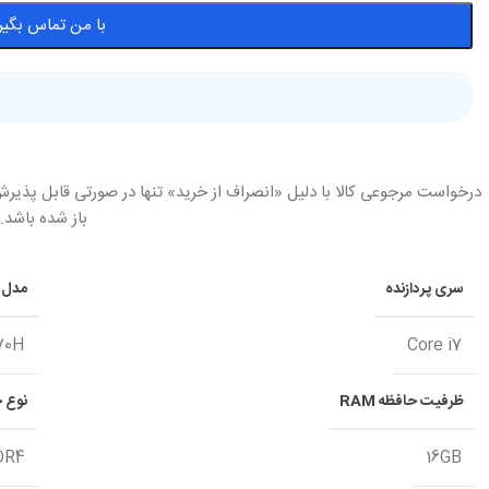
با من تماس بگیر
درخواست مرجوعی کالا با دلیل «انصراف از خرید» تنها در صورتی قابل پذیرش
باز شده باشد.
سری پردازنده
مدل پ
70H
Core i7
ظرفیت حافظه RAM
نوع حا
DR4
16GB