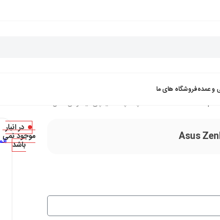
 و عمده
فروشگاه های ما
لپ تاپ 15 اینچی ایسوس مدل Asus ZenBook UX535LI-BN192
در انبار
موجود نمی
ات
باشد