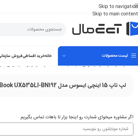
Skip to navigation
Skip to main content
لیست محصولات
خانه
خرید اقساطی
فروش سازمانی
خانه
لپ تاپ
لپ تاپ ایسوس | Asus Laptop
لپ تاپ زنبوک ایسوس | Asus ZenBook Laptop
لپ تاپ 15 اینچی ایسوس مدل Asus ZenBook UX535LI-BN192
اگر‌ مشاوره میخوای شمارت رو اینجا بزار تا باهات تماس بگیریم