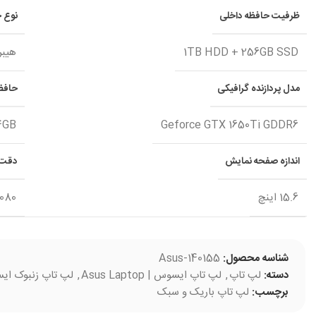
ظرفیت حافظه داخلی
نوع ح
1TB HDD + 256GB SSD
هیبر
مدل پردازنده گرافیکی
حافظه
4GB
Geforce GTX 1650Ti GDDR6
اندازه صفحه نمایش
دقت 
15.6 اینچ
1080
شناسه محصول:
Asus-140155
دسته:
لپ تاپ
,
لپ تاپ ایسوس | Asus Laptop
,
لپ تاپ زنبوک ایسوس | k Laptop
برچسب:
لپ تاپ باریک و سبک