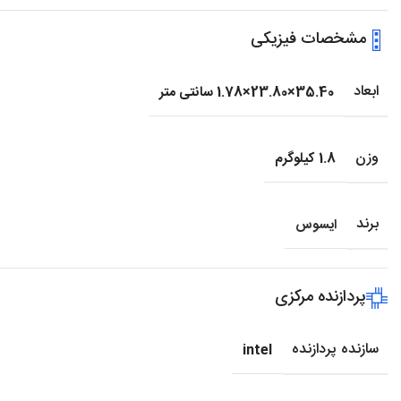
مشخصات فیزیکی
ابعاد
35.40×23.80×1.78 سانتی متر
وزن
1.8 کیلوگرم
برند
ایسوس
پردازنده مرکزی
سازنده پردازنده
intel