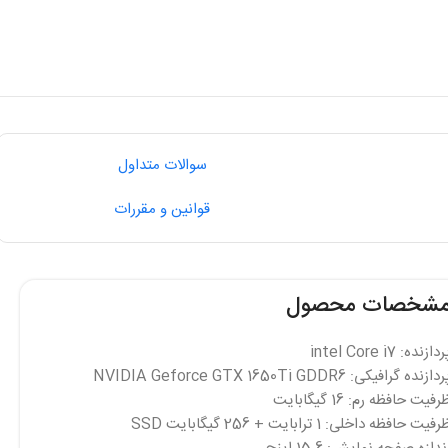
سوالات متداول
قوانین و مقررات
شخصات محصول
دازنده: intel Core i7
دازنده گرافیکی: NVIDIA Geforce GTX 1650Ti GDDR6
رفیت حافظه رم: 16 گیگابایت
فیت حافظه داخلی: 1 ترابایت + 256 گیگابایت SSD