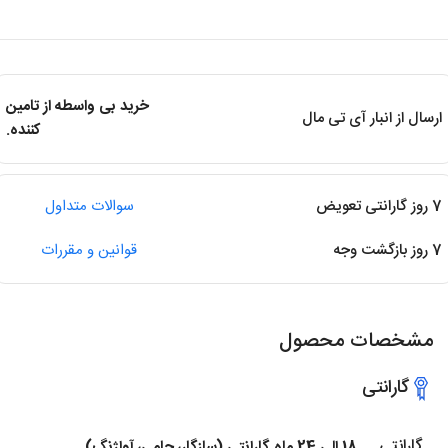
خرید بی واسطه از تامین
ارسال از انبار آی تی مال
کننده.
7 روز گارانتی تعویض
سوالات متداول
7 روز بازگشت وجه
قوانین و مقررات
مشخصات محصول
گارانتی
گارانتی
18 الی 24 ماه گارانتی (سازگار، حامی، آواژنگ)