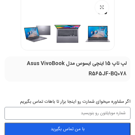
بزرگنمایی تصویر
لپ تاپ 15 اینچی ایسوس مدل Asus VivoBook
R565JF-BQ078
اگر‌ مشاوره میخوای شمارت رو اینجا بزار تا باهات تماس بگیریم
با من تماس بگیرید