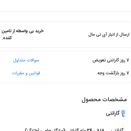
خرید بی واسطه از تامین
ارسال از انبار آی تی مال
کننده.
7 روز گارانتی تعویض
سوالات متداول
7 روز بازگشت وجه
قوانین و مقررات
مشخصات محصول
گارانتی
گارانتی
18 الی 24 ماه گارانتی (سازگار، حامی، آواژنگ)