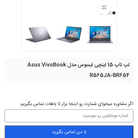
بزرگنمایی تصویر
لپ تاپ 15 اینچی ایسوس مدل Asus VivoBook
R565JA-BR654
اگر‌ مشاوره میخوای شمارت رو اینجا بزار تا باهات تماس بگیریم
با من تماس بگیرید