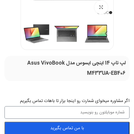
بزرگنمایی تصویر
لپ تاپ 14 اینچی ایسوس مدل Asus VivoBook
M433UA-EB406
اگر‌ مشاوره میخوای شمارت رو اینجا بزار تا باهات تماس بگیریم
با من تماس بگیرید