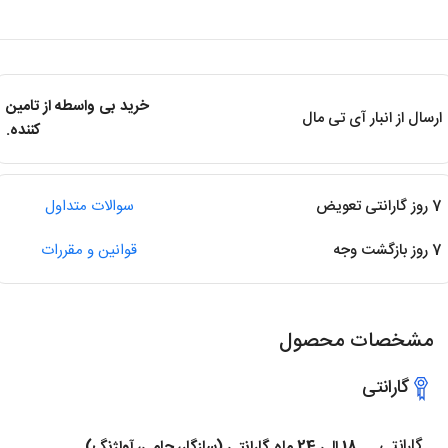
خرید بی واسطه از تامین
ارسال از انبار آی تی مال
کننده.
7 روز گارانتی تعویض
سوالات متداول
7 روز بازگشت وجه
قوانین و مقررات
مشخصات محصول
گارانتی
گارانتی
18 الی 24 ماه گارانتی (سازگار، حامی، آواژنگ)