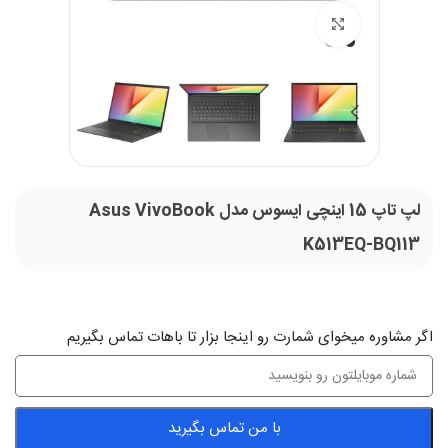
بزرگنمایی تصویر
لپ تاپ 15 اینچی ایسوس مدل Asus VivoBook
K513EQ-BQ113
اگر‌ مشاوره میخوای شمارت رو اینجا بزار تا باهات تماس بگیریم
با من تماس بگیرید