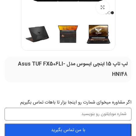
بزرگنمایی تصویر
لپ تاپ 15 اینچی ایسوس مدل Asus TUF FX506LI-
HN148
اگر‌ مشاوره میخوای شمارت رو اینجا بزار تا باهات تماس بگیریم
با من تماس بگیرید