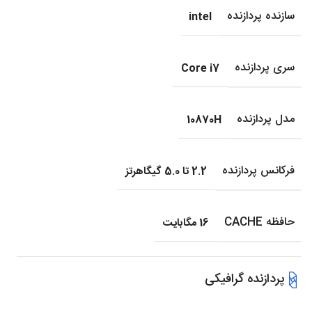
سازنده پردازنده
intel
سری پردازنده
Core i7
مدل پردازنده
10870H
فرکانس پردازنده
2.2 تا 5.0 گیگاهرتز
حافظه CACHE
16 مگابایت
پردازنده گرافیکی