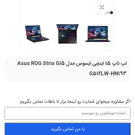
بزرگنمایی تصویر
لپ تاپ 15 اینچی ایسوس مدل Asus ROG Strix G15
G512LW-HN193
اگر‌ مشاوره میخوای شمارت رو اینجا بزار تا باهات تماس بگیریم
با من تماس بگیرید