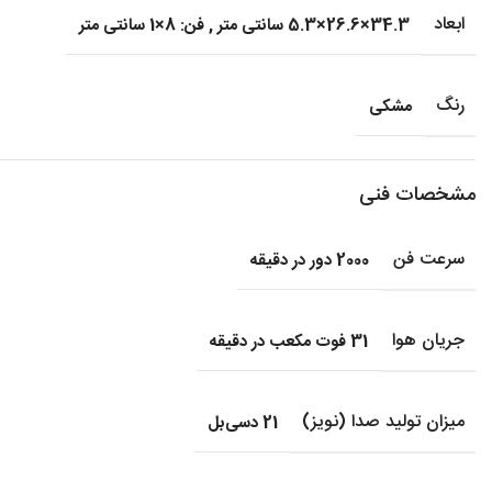
ابعاد
34.3×26.6×5.3 سانتی متر
,
فن: 8×1 سانتی متر
رنگ
مشکی
مشخصات فنی
سرعت فن
2000 دور در دقیقه
جریان هوا
31 فوت مکعب در دقیقه
میزان تولید صدا (نویز)
21 دسی‌بل