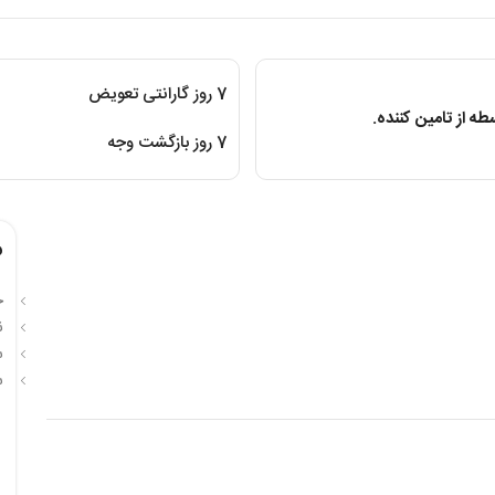
7 روز گارانتی تعویض
ه از تامین کننده.
7 روز بازگشت وجه
م
ح
نو
سر
س