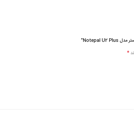
Notepal ”
*
ند