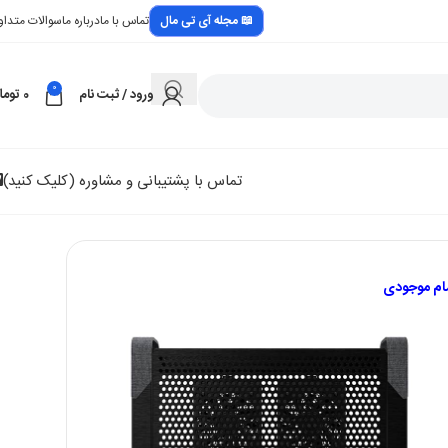
📖 مجله آی تی مال
تماس با ما
درباره ما
سوالات متداو
0
ورود / ثبت نام
0
توما
تماس با پشتیبانی و مشاوره (کلیک کنید)
مام موجودی