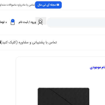
📖 مجله آی تی مال
تماس با ما
درباره ما
سوالات متداو
0
ورود / ثبت نام
0
توما
تماس با پشتیبانی و مشاوره (کلیک کنید)
مام موجودی