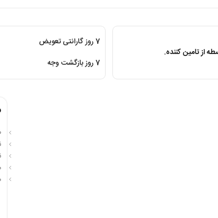
7 روز گارانتی تعویض
ه از تامین کننده.
7 روز بازگشت وجه
م
ظر
ن
ن
م
م