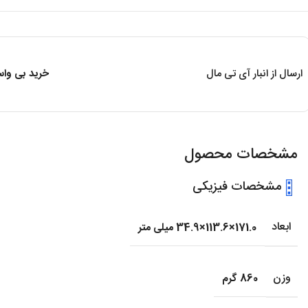
ارسال از انبار آی تی مال
خرید بی واسط
مشخصات محصول
مشخصات فیزیکی
ابعاد
171.0×113.6×34.9 میلی متر
وزن
860 گرم