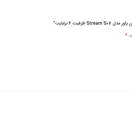
فیت 6 ترابایت”
*
ند