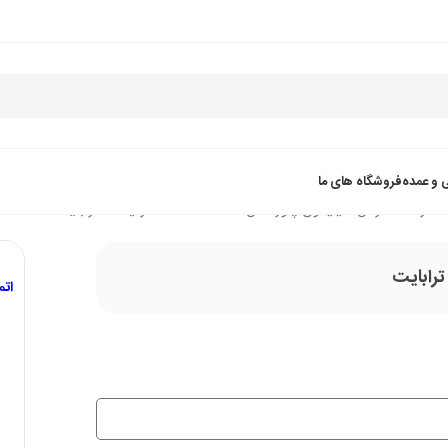
 و عمده
فروشگاه های ما
هارد اکسترنال سیلیکون پاور مدل Stream S07 ظرفیت 6 ترابایت
ات