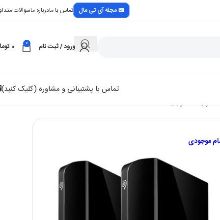
📖 مجله آی تی مال
تماس با ما
درباره ما
سوالات متداو
0
ورود / ثبت نام
0
توما
تماس با پشتیبانی و مشاوره (کلیک کنید)
در انبار موجود نمی باشد
مام موجودی