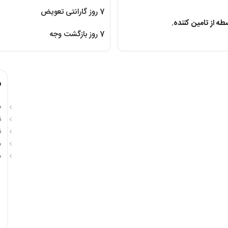
7 روز گارانتی تعویض
ه از تامین کننده.
7 روز بازگشت وجه
م
ظر
ن
ن
م
م