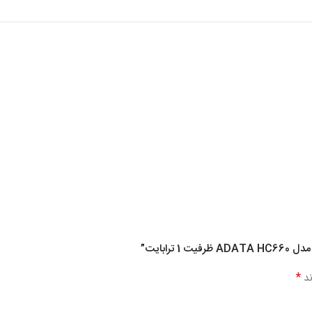
رابایت”
*
ند