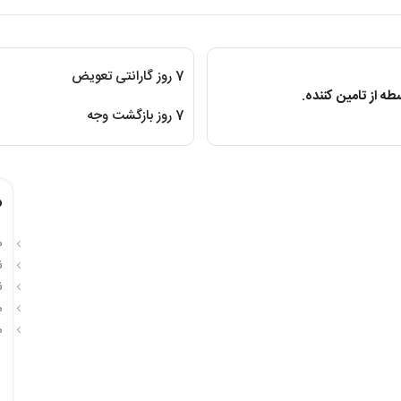
7 روز گارانتی تعویض
ه از تامین کننده.
7 روز بازگشت وجه
م
ظر
ن
ن
م
م