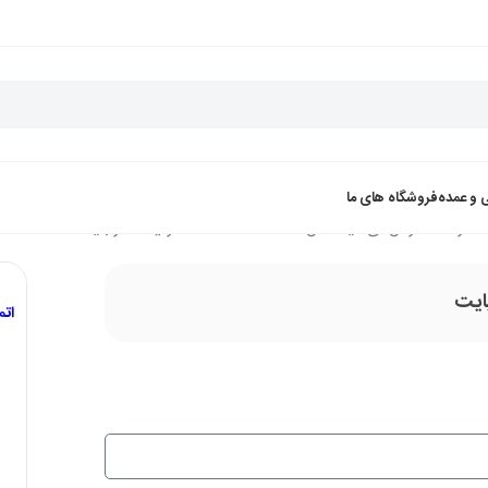
 و عمده
فروشگاه های ما
هارد اکسترنال ای دیتا مدل ADATA HC660 ظرفیت 1 ترابایت
ات