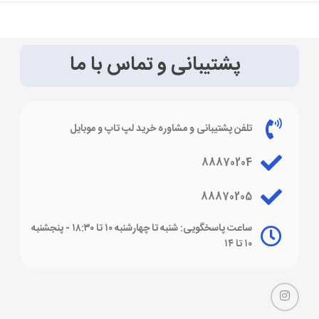
پشتیبانی و تماس با ما
تلفن پشتیبانی و مشاوره خرید لپ تاپ و موبایل
88870204
88870205
ساعت پاسخگویی: شنبه تا چهارشنبه ۱۰ تا ۱۸:۳۰ - پنجشنبه
۱۰ تا ۱۴